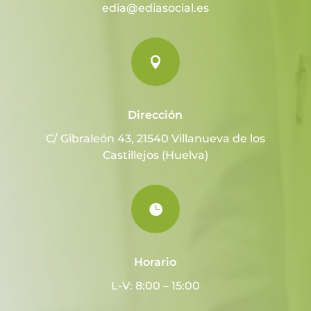
edia@ediasocial.es

Dirección
C/ Gibraleón 43, 21540 Villanueva de los
Castillejos (Huelva)

Horario
L-V: 8:00 – 15:00