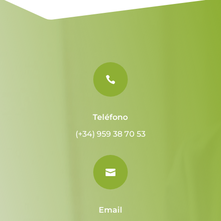
a
t
i
v
e
:

Teléfono
(+34) 959 38 70 53

Email