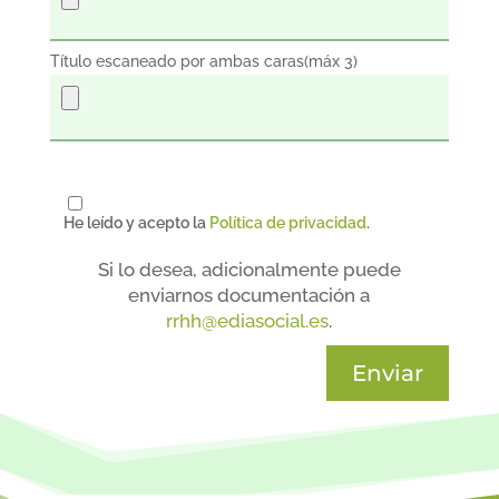
Título escaneado por ambas caras(máx 3)
He leído y acepto la
Política de privacidad
.
Si lo desea, adicionalmente puede
enviarnos documentación a
rrhh@ediasocial.es
.
A
l
t
e
r
n