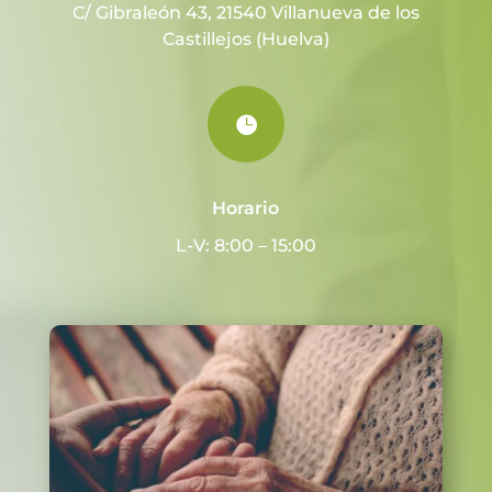
C/ Gibraleón 43, 21540 Villanueva de los
Castillejos (Huelva)

Horario
L-V: 8:00 – 15:00