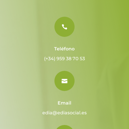

Teléfono
(+34) 959 38 70 53

Email
edia@ediasocial.es