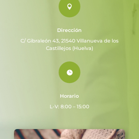

Dirección
C/ Gibraleón 43, 21540 Villanueva de los
Castillejos (Huelva)

Horario
L-V: 8:00 – 15:00