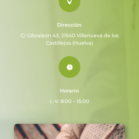

Dirección
C/ Gibraleón 43, 21540 Villanueva de los
Castillejos (Huelva)

Horario
L-V: 8:00 – 15:00