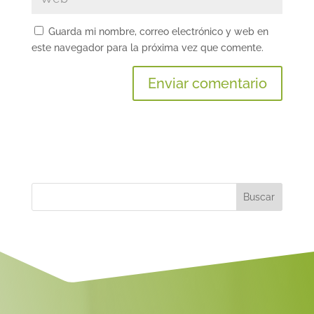
Guarda mi nombre, correo electrónico y web en
este navegador para la próxima vez que comente.
A
l
t
e
r
n
a
t
i
v
e
: