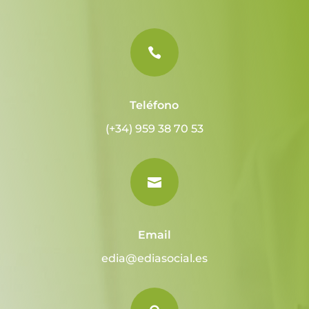

Teléfono
(+34) 959 38 70 53

Email
edia@ediasocial.es