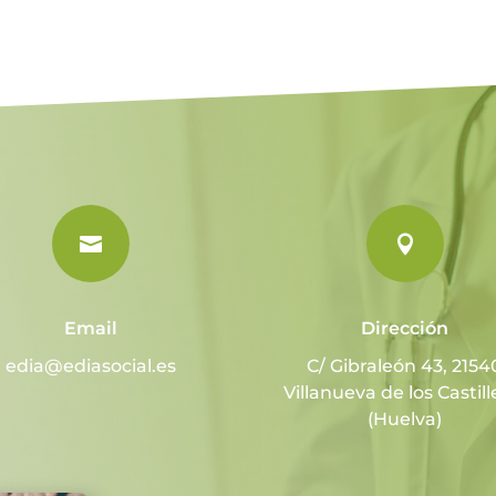


Email
Dirección
edia@ediasocial.es
C/ Gibraleón 43, 2154
Villanueva de los Castill
(Huelva)