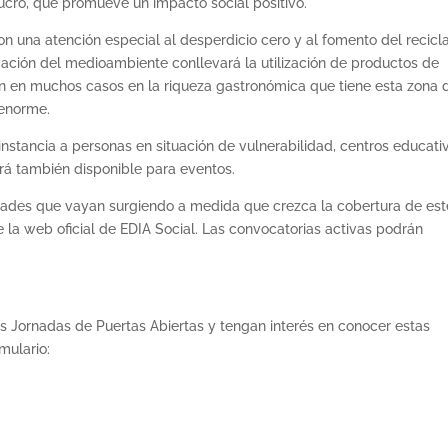
lucro, que promueve un impacto social positivo.
con una atención especial al desperdicio cero y al fomento del recicla
ción del medioambiente conllevará la utilización de productos de
 en muchos casos en la riqueza gastronómica que tiene esta zona d
 enorme.
 instancia a personas en situación de vulnerabilidad, centros educati
ará también disponible para eventos.
dades que vayan surgiendo a medida que crezca la cobertura de est
e la web oficial de EDIA Social. Las convocatorias activas podrán
as Jornadas de Puertas Abiertas y tengan interés en conocer estas
mulario: