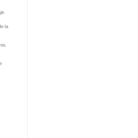
je.
e la
vos,
e