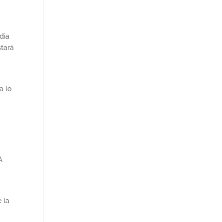
dia
stará
a lo
A
 la