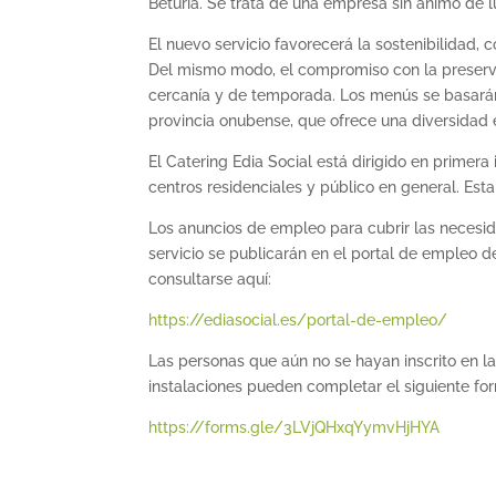
Beturia. Se trata de una empresa sin ánimo de 
El nuevo servicio favorecerá la sostenibilidad, 
Del mismo modo, el compromiso con la preserva
cercanía y de temporada. Los menús se basarán
provincia onubense, que ofrece una diversidad
El Catering Edia Social está dirigido en primera
centros residenciales y público en general. Est
Los anuncios de empleo para cubrir las necesi
servicio se publicarán en el portal de empleo d
consultarse aquí:
https://ediasocial.es/portal-de-empleo/
Las personas que aún no se hayan inscrito en l
instalaciones pueden completar el siguiente for
https://forms.gle/3LVjQHxqYymvHjHYA