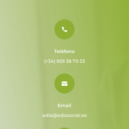

Teléfono
(+34) 959 38 70 53

Email
edia@ediasocial.es