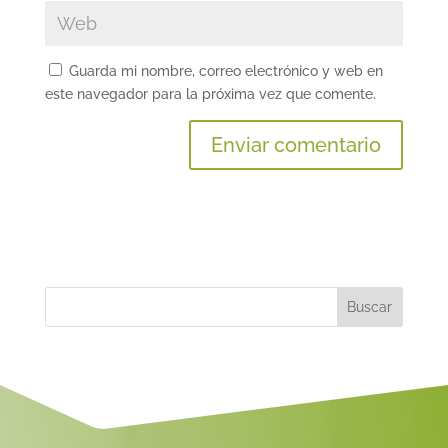
Guarda mi nombre, correo electrónico y web en
este navegador para la próxima vez que comente.
A
l
t
e
r
n
a
t
i
v
e
: