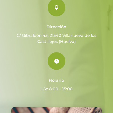

Dirección
C/ Gibraleón 43, 21540 Villanueva de los
Castillejos (Huelva)

Horario
L-V: 8:00 – 15:00