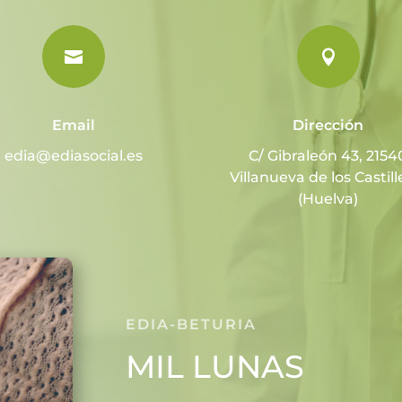


Email
Dirección
edia@ediasocial.es
C/ Gibraleón 43, 2154
Villanueva de los Castill
(Huelva)
EDIA-BETURIA
MIL LUNAS