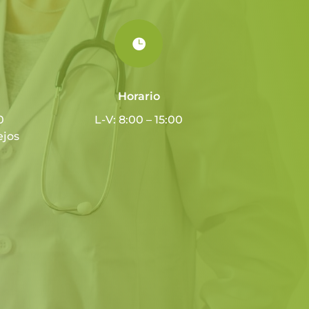

Horario
0
L-V: 8:00 – 15:00
ejos