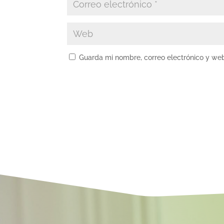
Guarda mi nombre, correo electrónico y we
A
l
t
e
r
n
a
t
i
v
e