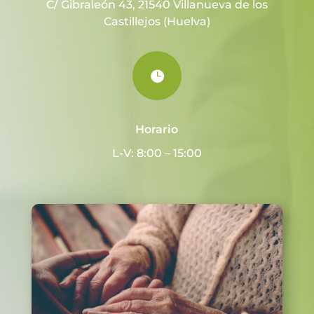
C/ Gibraleón 43, 21540 Villanueva de los
Castillejos (Huelva)

Horario
L-V: 8:00 – 15:00