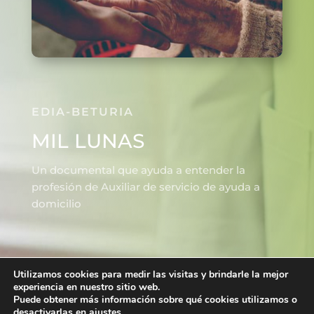
EDIA-BETURIA
MIL LUNAS
Un documental que ayuda a entender la
profesión de Auxiliar de servicio de ayuda a
domicilio
Utilizamos cookies para medir las visitas y brindarle la mejor
© EDIA-BETURIA
experiencia en nuestro sitio web.
Puede obtener más información sobre qué cookies utilizamos o
Aviso Legal
|
Política de Privacidad
|
Política de
desactivarlas en
ajustes
.