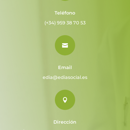
Teléfono
(+34) 959 38 70 53

Email
edia@ediasocial.es

Dirección