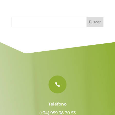
t
e
r
n
a
t
i
v
e
:

Teléfono
(+34) 959 38 70 53