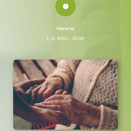

Horario
L-V: 8:00 – 15:00