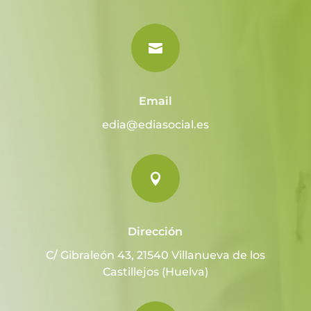

Email
edia@ediasocial.es

Dirección
C/ Gibraleón 43, 21540 Villanueva de los
Castillejos (Huelva)