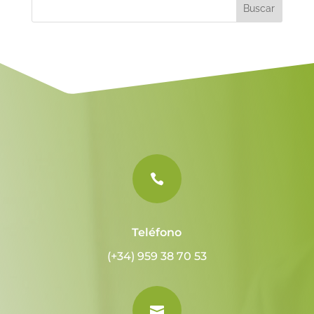
n
a
t
i
v
e
:

Teléfono
(+34) 959 38 70 53
