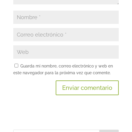
Guarda mi nombre, correo electrónico y web en
este navegador para la próxima vez que comente.
A
l
t
e
r