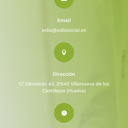
Email
edia@ediasocial.es

Dirección
C/ Gibraleón 43, 21540 Villanueva de los
Castillejos (Huelva)
