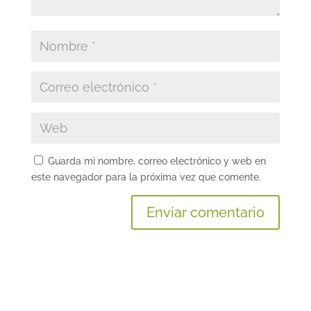
Guarda mi nombre, correo electrónico y web en
este navegador para la próxima vez que comente.
A
l
t
e
r