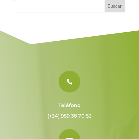
n
a
t
i
v
e
:

Teléfono
(+34) 959 38 70 53