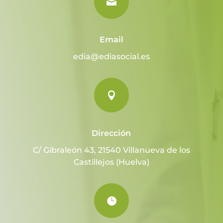

Email
edia@ediasocial.es

Dirección
C/ Gibraleón 43, 21540 Villanueva de los
Castillejos (Huelva)
