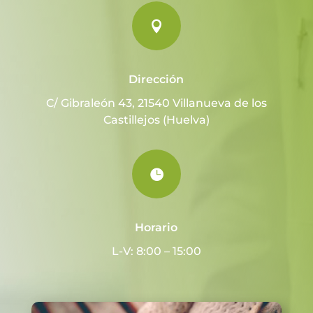

Dirección
C/ Gibraleón 43, 21540 Villanueva de los
Castillejos (Huelva)

Horario
L-V: 8:00 – 15:00