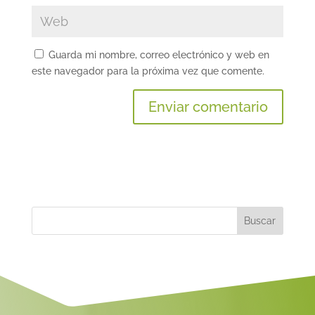
Guarda mi nombre, correo electrónico y web en
este navegador para la próxima vez que comente.
A
l
t
e
r
n
a
t
i
v
e
: