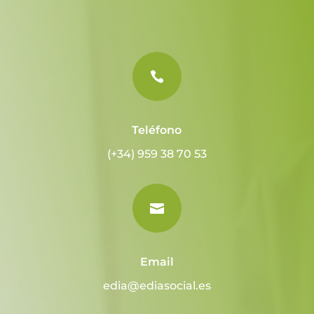

Teléfono
(+34) 959 38 70 53

Email
edia@ediasocial.es