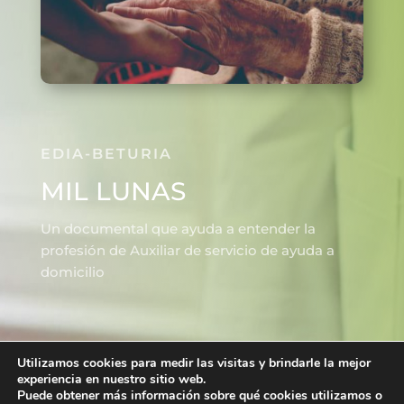
EDIA-BETURIA
MIL LUNAS
Un documental que ayuda a entender la
profesión de Auxiliar de servicio de ayuda a
domicilio
Utilizamos cookies para medir las visitas y brindarle la mejor
© EDIA-BETURIA
experiencia en nuestro sitio web.
Puede obtener más información sobre qué cookies utilizamos o
Aviso Legal
|
Política de Privacidad
|
Política de