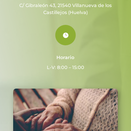
C/ Gibraleón 43, 21540 Villanueva de los
Castillejos (Huelva)

Horario
L-V: 8:00 – 15:00