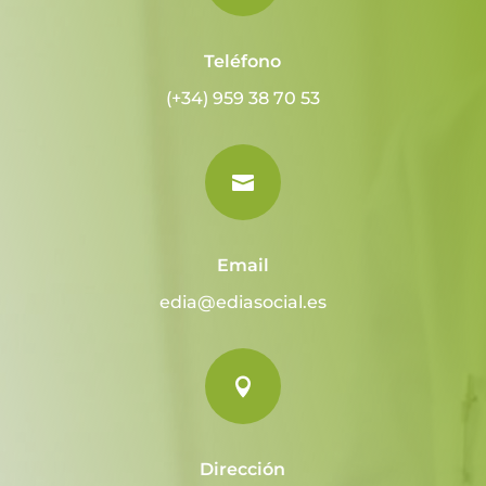
Teléfono
(+34) 959 38 70 53

Email
edia@ediasocial.es

Dirección